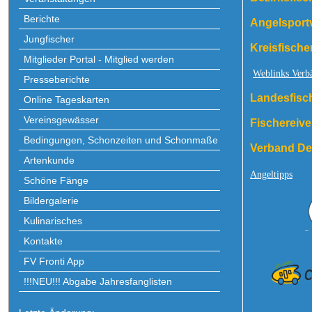
Berichte
Angelsportv
Jungfischer
Kreisfische
Mitglieder Portal - Mitglied werden
Weblinks Verb
Presseberichte
Landesfisc
Online Tageskarten
Vereinsgewässer
Fischereive
Bedingungen, Schonzeiten und Schonmaße
Verband Deu
Artenkunde
Angeltipps
Schöne Fänge
Bildergalerie
Kulinarisches
Kontakte
FV Fronti App
!!!NEU!!! Abgabe Jahresfanglisten